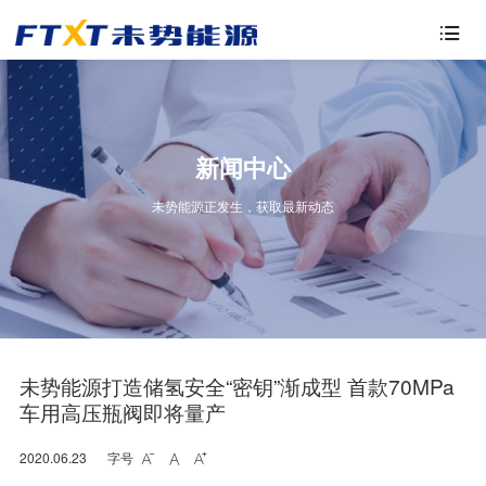

新闻中心
未势能源正发生，获取最新动态
未势能源打造储氢安全“密钥”渐成型 首款70MPa
车用高压瓶阀即将量产
2020.06.23
字号


