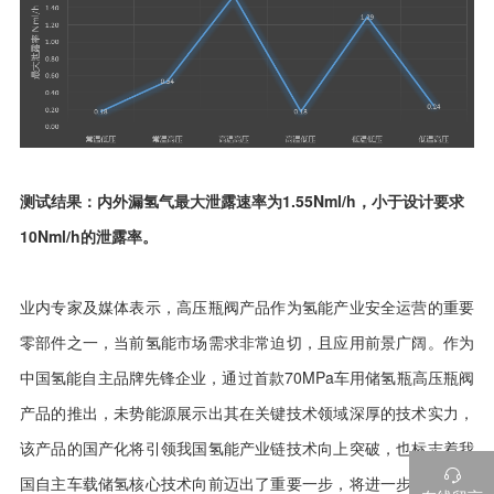
测试结果：内外漏氢气最大泄露速率为1.55Nml/h，小于设计要求
10Nml/h的泄露率。
业内专家及媒体表示，高压瓶阀产品作为氢能产业安全运营的重要
零部件之一，当前氢能市场需求非常迫切，且应用前景广阔。作为
中国氢能自主品牌先锋企业，通过首款70MPa车用储氢瓶高压瓶阀
产品的推出，未势能源展示出其在关键技术领域深厚的技术实力，
该产品的国产化将引领我国氢能产业链技术向上突破，也标志着我

国自主车载储氢核心技术向前迈出了重要一步，将进一步推动我国