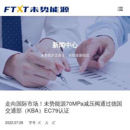

新闻中心
未势能源正发生，获取最新动态
走向国际市场！未势能源70MPa减压阀通过德国
交通部（KBA）EC79认证
2022.07.08
字号


