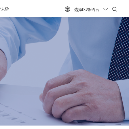
于未势
选择区域/语言