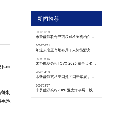
新闻推荐
2026/06/29
未势能源联合巴西权威检测机构在当地开展氢能重卡测试验证
2026/06/22
加速东南亚市场布局｜未势能源亮相2026吉隆坡国际车展
2026/06/15
未势能源亮相FCVC 2026 董事长张天羽发表主旨演讲
燃料电
2026/04/03
未势能源亮相泰国曼谷国际车展，积极开拓东南亚市场
2026/03/27
未势能源亮相2026 亚太海事展，以氢能技术赋能全球绿色航运
智能制
料电池