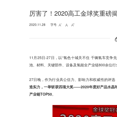
厉害了！2020高工金球奖重
2020.11.28
字号



11月25日-27日，以“氢色十城关不住 千辆氢车竞
池、材料、关键部件、设备及氢能全产业链800余位
27日晚，作为行业具公信力、影响力和权威性的评选，
造实力，一举斩获四项大奖——2020年度好产品水晶球
产业链TOP50
。