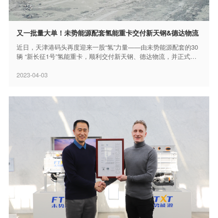
又一批量大单！未势能源配套氢能重卡交付新天钢&德达物流
近日，天津港码头再度迎来一股“氢”力量——由未势能源配套的30
辆 “新长征1号”氢能重卡，顺利交付新天钢、德达物流，并正式投
入商业运营，持续赋能钢铁物流绿色高效运输，助力减排降碳协...
2023-04-03